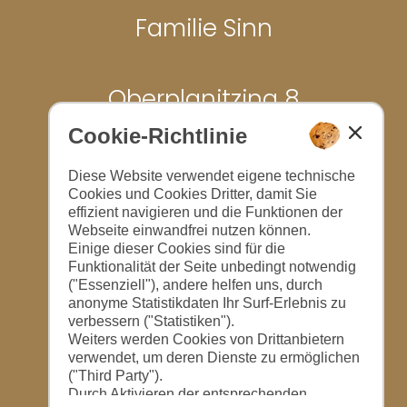
Familie Sinn
Oberplanitzing 8
Cookie-Richtlinie
39052 Kaltern
Diese Website verwendet eigene technische
Cookies und Cookies Dritter, damit Sie
effizient navigieren und die Funktionen der
Webseite einwandfrei nutzen können.
Tel.: (+39) 0471 669144
Einige dieser Cookies sind für die
Funktionalität der Seite unbedingt notwendig
("Essenziell"), andere helfen uns, durch
E-Mail:
info@anwalthof.it
anonyme Statistikdaten Ihr Surf-Erlebnis zu
verbessern ("Statistiken").
Weiters werden Cookies von Drittanbietern
verwendet, um deren Dienste zu ermöglichen
("Third Party").
Durch Aktivieren der entsprechenden